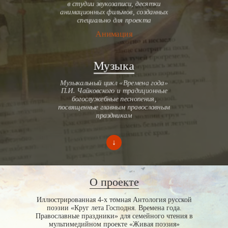
в студии звукозаписи, десятки
анимационных фильмов, созданных
специально для проекта
Анимация
Музыка
Музыкальный цикл «Времена года»
П.И. Чайковского и традиционные
богослужебные песнопения,
посвященные главным православным
праздникам
↓
О проекте
Иллюстрированная 4-х томная Антология русской
поэзии «Круг лета Господня. Времена года.
Православные праздники» для семейного чтения в
мультимедийном проекте «Живая поэзия»