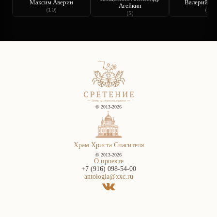
Максим Аверин
Валерий Ба
Агейкин
(10)
(5)
(5)
© 2013-2026
Храм Христа Спасителя
© 2013-2026
О проекте
+7 (916) 098-54-00
antologia@xxc.ru