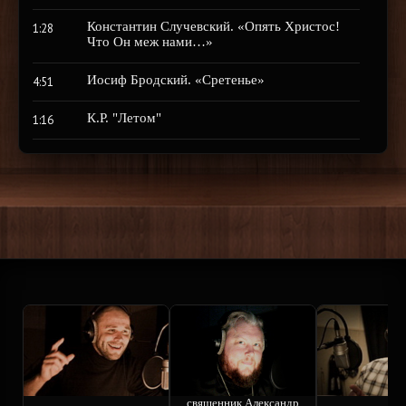
Константин Случевский. «Опять Христос!
1:28
Что Он меж нами…»
Иосиф Бродский. «Сретенье»
4:51
К.Р. "Летом"
1:16
священник Александр