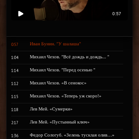
Иван Бунин. "У шалаша"
0:57
Михаил Чехов. "Всё дождь и дождь... "
1:04
Михаил Чехов. "Перед осенью "
1:14
Михаил Чехов. «В сенокос»
1:12
Михаил Чехов. «Теперь уж скоро!»
1:15
Лев Мей. «Сумерки»
1:18
Лев Мей. «Пустынный ключ»
2:17
Федор Сологуб. «Зелень тусклая олив…»
1:36